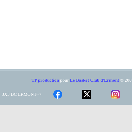
TP production
pour
Le Basket Club d'Ermont
© 200
3X3 BC ERMONT-->