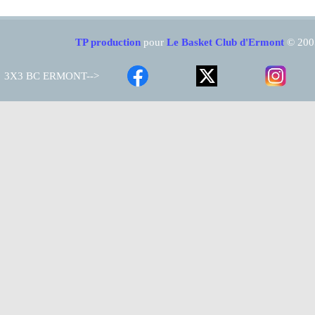
TP production
pour
Le Basket Club d'Ermont
© 200
3X3 BC ERMONT-->